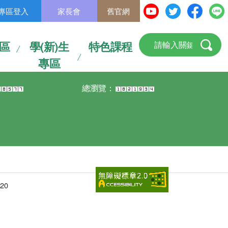
專區登入
家長會
舊官網
區
學(新)生
特色課程
專區
總瀏覽：
20