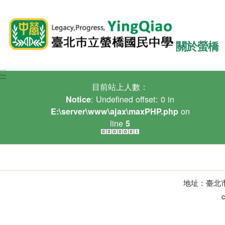
關於螢橋
:::
:::
:::
目前站上人數：
: Undefined offset: 0 in
Notice
on
E:\server\www\ajax\maxPHP.php
line
5
地址：臺北市中
c