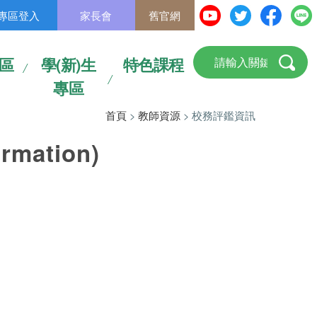
專區登入
家長會
舊官網
區
學(新)生
特色課程
專區
首頁
>
教師資源
> 校務評鑑資訊
rmation)