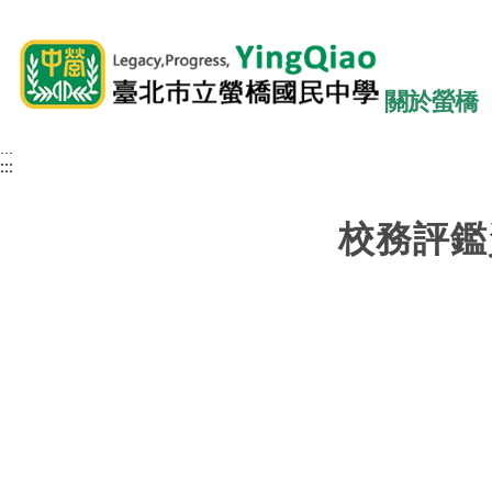
關於螢橋
:::
:::
:::
校務評鑑資訊(