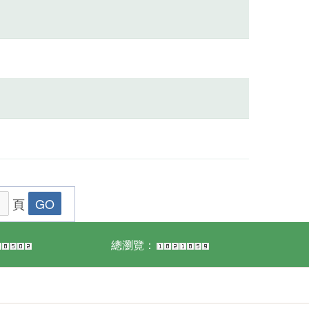
頁
總瀏覽：