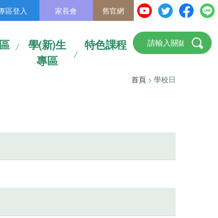
專區登入
家長會
舊官網
區
學(新)生
特色課程
專區
首頁
> 學校日