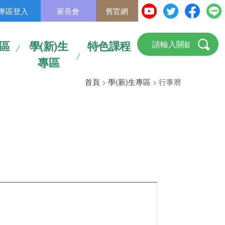
專區登入
家長會
舊官網
區
學(新)生
特色課程
專區
首頁
>
學(新)生專區
> 行事曆