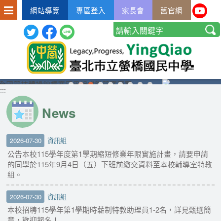
網站導覽
專區登入
家長會
舊官網
:::
:::
News
2026-07-30
資訊組
公告本校115學年度第1學期縮短修業年限實施計畫，請要申請
的同學於115年9月4日（五）下班前繳交資料至本校輔導室特教
組。
2026-07-30
資訊組
本校招聘115學年第1學期時薪制特教助理員1-2名，詳見甄選簡
章，歡迎報名！