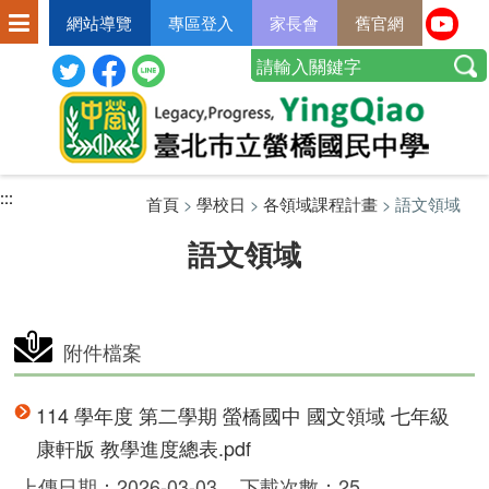
網站導覽
專區登入
家長會
舊官網
:::
:::
:::
首頁
>
學校日
>
各領域課程計畫
> 語文領域
語文領域
附件檔案
114 學年度 第二學期 螢橋國中 國文領域 七年級
康軒版 教學進度總表.pdf
上傳日期：2026-03-03
下載次數：25