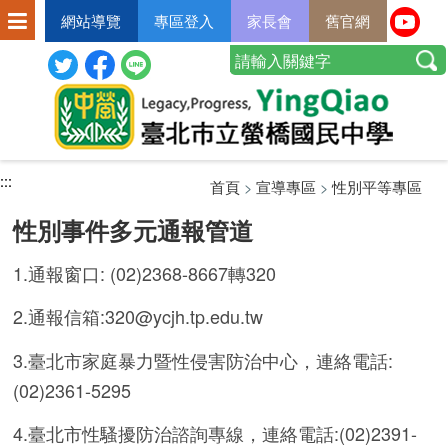
網站導覽
專區登入
家長會
舊官網
:::
:::
:::
首頁
>
宣導專區
>
性別平等專區
性別事件多元通報管道
1.通報窗口: (02)2368-8667轉320
2.通報信箱:320@ycjh.tp.edu.tw
3.臺北市家庭暴力暨性侵害防治中心，連絡電話:
(02)2361-5295
4.臺北市性騷擾防治諮詢專線，連絡電話:(02)2391-