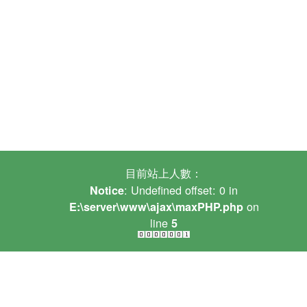
目前站上人數：
: Undefined offset: 0 in
Notice
on
E:\server\www\ajax\maxPHP.php
line
5