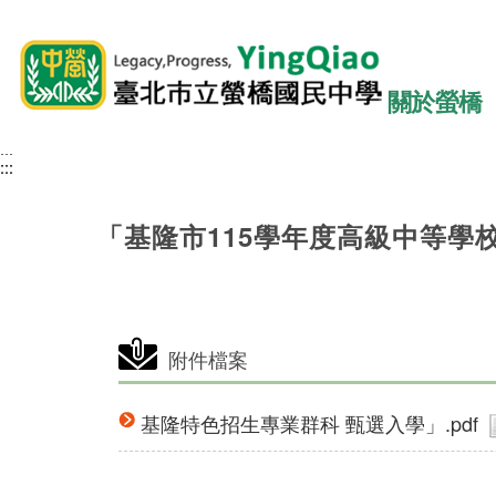
關於螢橋
:::
:::
:::
「基隆市115學年度高級中等學
附件檔案
基隆特色招生專業群科 甄選入學」.pdf