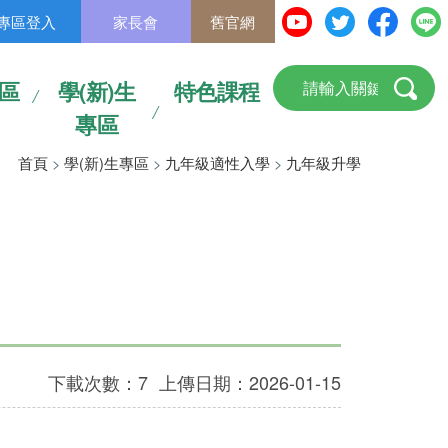
專區登入
家長會
舊官網
區
學(新)生
特色課程
專區
首頁
>
學(新)生專區
>
九年級適性入學
>
九年級升學
下載次數：7
上傳日期：2026-01-15