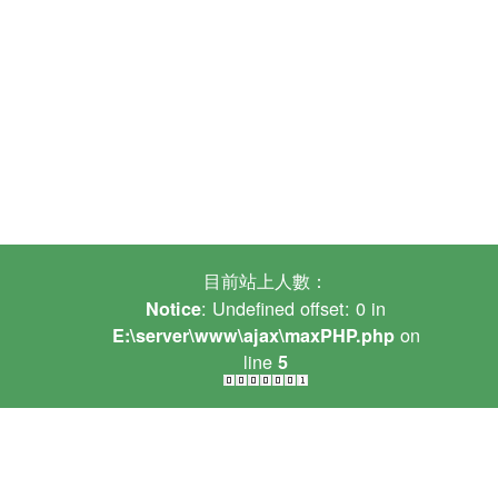
目前站上人數：
: Undefined offset: 0 in
Notice
on
E:\server\www\ajax\maxPHP.php
line
5