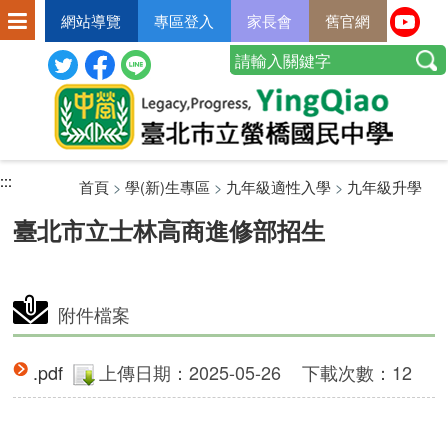
網站導覽
專區登入
家長會
舊官網
:::
:::
:::
首頁
>
學(新)生專區
>
九年級適性入學
>
九年級升學
臺北市立士林高商進修部招生
附件檔案
.pdf
上傳日期：2025-05-26
下載次數：12