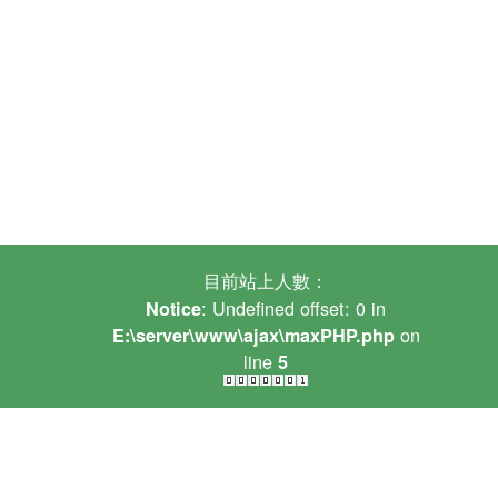
目前站上人數：
: Undefined offset: 0 in
Notice
on
E:\server\www\ajax\maxPHP.php
line
5