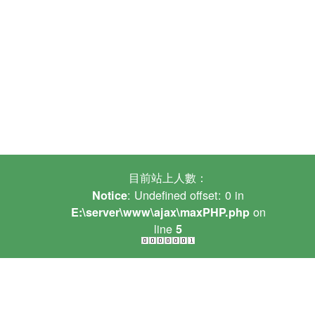
目前站上人數：
: Undefined offset: 0 in
Notice
on
E:\server\www\ajax\maxPHP.php
line
5