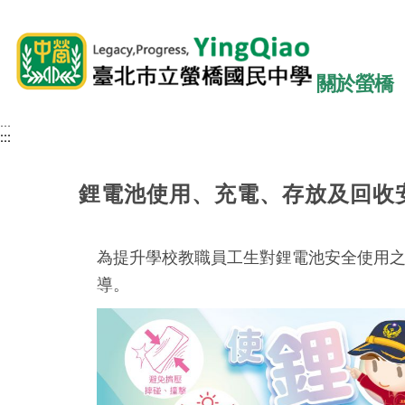
關於螢橋
:::
:::
:::
鋰電池使用、充電、存放及回收
為提升學校教職員工生對鋰電池安全使用之
導。