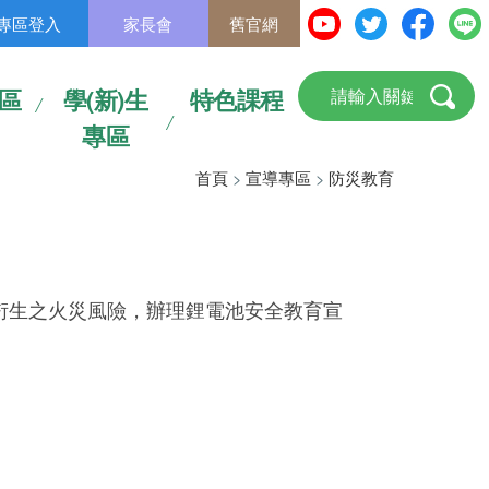
專區登入
家長會
舊官網
區
學(新)生
特色課程
專區
首頁
>
宣導專區
>
防災教育
衍生之火災風險，辦理鋰電池安全教育宣